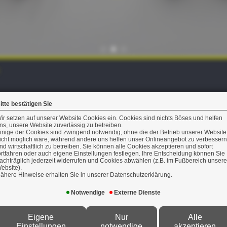
cherung
itte bestätigen Sie
ir setzen auf unserer Website Cookies ein. Cookies sind nichts Böses und helfen
ns, unsere Website zuverlässig zu betreiben.
 Ihre Familie besonders wichtig, da sie vor den Unwägbarkei
inige der Cookies sind zwingend notwendig, ohne die der Betrieb unserer Website
icht möglich wäre, während andere uns helfen unser Onlineangebot zu verbessern
n Personen von Schadenersatzansprüchen frei, wenn Sie du
nd wirtschaftlich zu betreiben. Sie können alle Cookies akzeptieren und sofort
ortfahren oder auch eigene Einstellungen festlegen. Ihre Entscheidung können Sie
achträglich jederzeit widerrufen und Cookies abwählen (z.B. im Fußbereich unsere
ebsite).
ähere Hinweise erhalten Sie in unserer Datenschutzerklärung.
erhalter-Haftpflichtversicherung über die Hausbesitzer-H
Notwendige
Externe Dienste
chtschaden versichert werden.
Eigene
Nur
Alle
den Sie
hier
Einstellungen
notwendige
akzeptieren