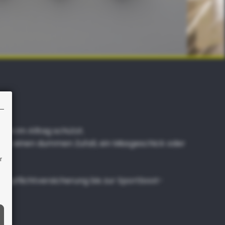
ten im Alltag schützt.
rch einen dummen Zufall, ein Missgeschick oder
r
aftpflichtversicherung bis zur Sportboot-