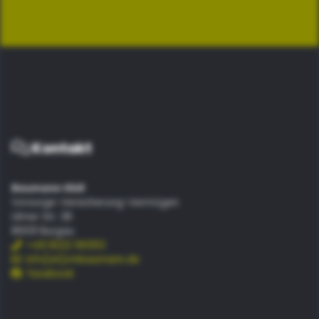
Kontakt
Baumann GbR
Vorsorge-Versicherung-Vermögen
Ulmer Str. 38
89331 Burgau
+49 8222 90053
info[at]vmbaumann.de
facebook