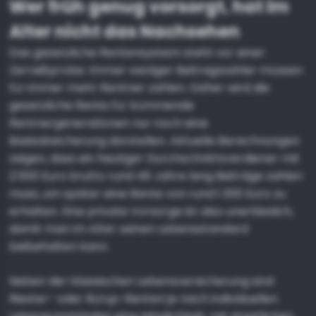
Wer früh genug vorsorgt, hat im
Alter nicht das Nachsehen
Das gesetzliche Rentensystem steht vor einer
Zerreißprobe: Immer weniger Beitragszahler müssen
für immer mehr Rentner zahlen. Daher wird die
gesetzliche Rente für kommende
Rentnergenerationen nur noch eine
Basisabsicherung darstellen. Aktuelle Berechnungen
zeigen, dass ein heutiger Durchschnittsverdiener mit
2.500 Euro brutto rund 46 Jahre lang Beiträge zahlen
muss, um später eine Rente von rund 1.300 Euro zu
erhalten. Eine private Vorsorge ist also unerlässlich,
damit man im Alter seinen Lebensstandard
beibehalten kann.
Neben der klassischen Lebensversicherung sind
Riester- oder Rürup-Renten je nach individuellen