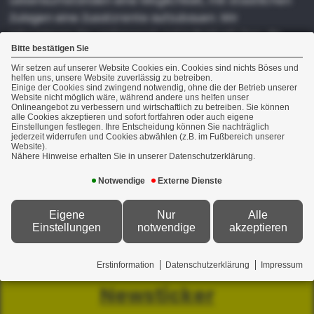
Lebensumständen eine Möglichkeit, mit staatlichen
Zulagen eine Zusatzrente aufzubauen. Wir
informieren Sie umfassend und individuell über die
Bitte bestätigen Sie
Möglichkeiten, Ihre Versorgungslücke zu schließen.
Wir setzen auf unserer Website Cookies ein. Cookies sind nichts Böses und
helfen uns, unsere Website zuverlässig zu betreiben.
Weiterführende Informationen zu diesem Thema
Einige der Cookies sind zwingend notwendig, ohne die der Betrieb unserer
Website nicht möglich wäre, während andere uns helfen unser
finden Sie
hier
Onlineangebot zu verbessern und wirtschaftlich zu betreiben. Sie können
alle Cookies akzeptieren und sofort fortfahren oder auch eigene
Einstellungen festlegen. Ihre Entscheidung können Sie nachträglich
jederzeit widerrufen und Cookies abwählen (z.B. im Fußbereich unserer
Website).
Nähere Hinweise erhalten Sie in unserer Datenschutzerklärung.
Notwendige
Externe Dienste
Eigene
Nur
Alle
Einstellungen
notwendige
akzeptieren
Erstinformation
Datenschutzerklärung
Impressum
Newsticker